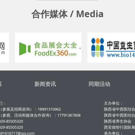
合作媒体 / Media
票
新闻资讯
同期活动
们：
主办单位：
参展及招商咨询）：18991310962
陕西省中西医结
参观、活动和媒体合作咨询）：17791367808
陕西省中西医结
9-85505320
陕西省养生协会
9-85505320
西安德智行国际
1616717@qq.com
承办单位：