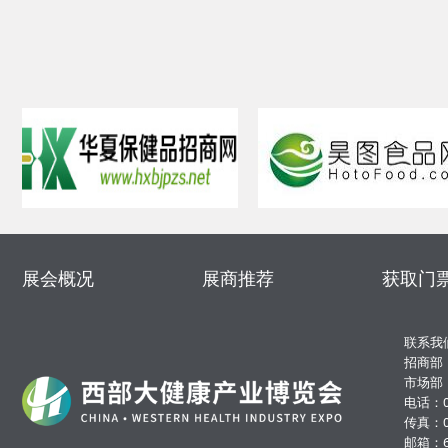
展会概况
展商推荐
获取门
联系我
招商部（
市场部（
电话：02
传真：02
邮箱：69